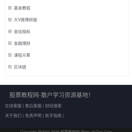
基金教程
大V微博研报
金钻指标
金融理财
课程众筹
区块链
股票教程网-散户学习资源基地！
在线客服
|
售后客服
|
财经搜索
关于我们
|
免责声明
|
新手指南
|
Copyright @2004-
2026 股票教程网-Www..91Goo.Com