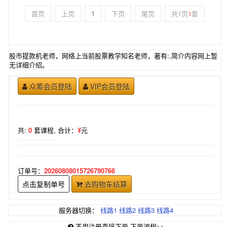
首页
上页
1
下页
尾页
共1页
1
套
股市提款机老师，网络上当前股票教学知名老师，著有:,简介内容网上暂
无详细介绍。
众筹会员登陆
VIP会员登陆
共:
0
套课程,
合计：
¥
元
订单号：
20260808015726790766
点击复制单号
去购物车结算
服务器切换：
线路1
线路2
线路3
线路4
不用注册直接下单-下单流程>>