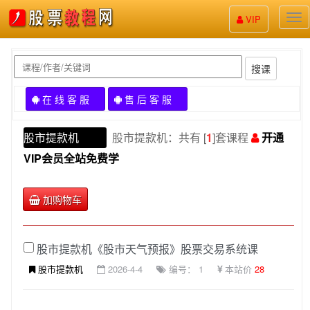
股
VIP
票
教
程
搜课
在 线 客 服
售 后 客 服
股市提款机
股市提款机：共有 [
1
]套课程
开通
VIP会员全站免费学
加购物车
股市提款机《股市天气预报》股票交易系统课
股市提款机
2026-4-4
编号： 1
本站价
28