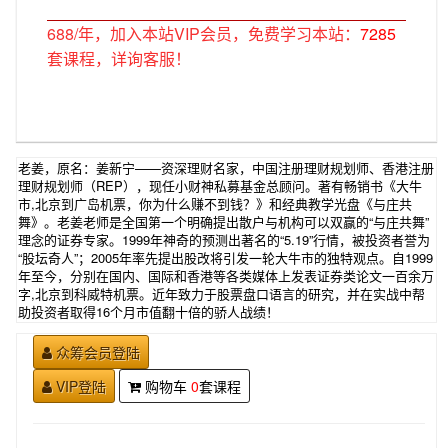
688/年，加入本站VIP会员，免费学习本站：
7285
套课程，详询客服！
老姜，原名：姜新宁——资深理财名家，中国注册理财规划师、香港注册
理财规划师（REP），现任小财神私募基金总顾问。著有畅销书《大牛
市,北京到广岛机票，你为什么赚不到钱？》和经典教学光盘《与庄共
舞》。老姜老师是全国第一个明确提出散户与机构可以双赢的“与庄共舞”
理念的证券专家。1999年神奇的预测出著名的“5.19”行情，被投资者誉为
“股坛奇人”；2005年率先提出股改将引发一轮大牛市的独特观点。自1999
年至今，分别在国内、国际和香港等各类媒体上发表证券类论文一百余万
字,北京到科威特机票。近年致力于股票盘口语言的研究，并在实战中帮
助投资者取得16个月市值翻十倍的骄人战绩！
众筹会员登陆
VIP登陆
购物车
0
套课程