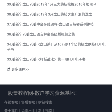
39.姜新宁盘口老姜2019年1月三大绝招挖掘2018年报黑马
38.姜新宁盘口老姜2019年3月盘口绝技之主升浪的洗盘
37.姜新宁盘口老姜中金在线课程-盘口语言解密系列绝技
36.姜新宁老姜盘口语言解密高级版视频全集
34.姜新宁盘口老姜《盘口杀》从10万到1个亿的操盘绝技PDF电
子书
33.姜新宁盘口老姜《打板战法》第一期PDF电子书
更多课程>>
股票教程网-散户学习资源基地！
在线客服
|
售后客服
|
财经搜索
关于我们
|
免责声明
|
新手指南
|