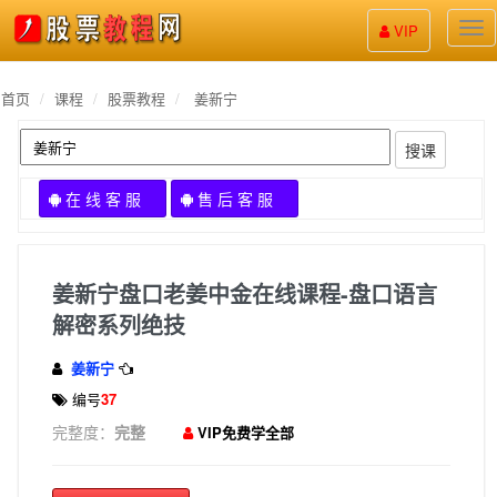
股
VIP
票
教
程
首页
课程
股票教程
姜新宁
搜课
在 线 客 服
售 后 客 服
姜新宁盘口老姜中金在线课程-盘口语言
解密系列绝技
姜新宁
编号
37
完整度：
完整
VIP免费学全部