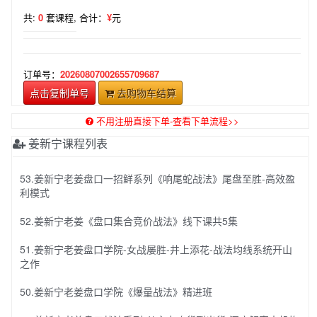
共:
0
套课程,
合计：
¥
元
订单号：
20260807002655709687
点击复制单号
去购物车结算
不用注册直接下单-查看下单流程>>
姜新宁课程列表
53.姜新宁老姜盘口一招鲜系列《响尾蛇战法》尾盘至胜-高效盈
利模式
52.姜新宁老姜《盘口集合竞价战法》线下课共5集
51.姜新宁老姜盘口学院-女战屡胜-井上添花-战法均线系统开山
之作
50.姜新宁老姜盘口学院《爆量战法》精进班