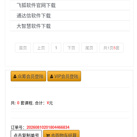
飞狐软件官网下载
通达信软件下载
大智慧软件下载
首页
上页
1
下页
尾页
共1页
5
套
众筹会员登陆
VIP会员登陆
共:
0
套课程,
合计：
¥
元
订单号：
20260810201804466834
点击复制单号
去购物车结算