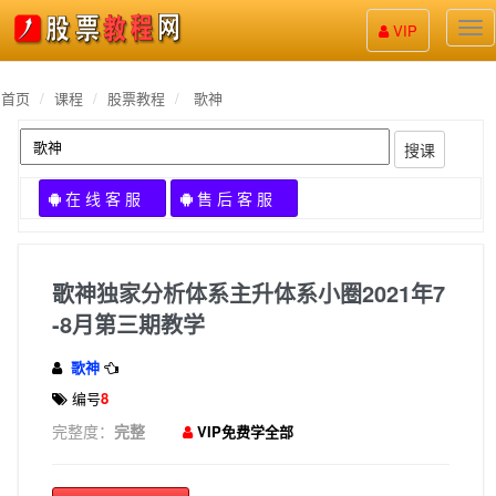
股
VIP
票
教
程
首页
课程
股票教程
歌神
搜课
在 线 客 服
售 后 客 服
歌神独家分析体系主升体系小圈2021年7
-8月第三期教学
歌神
编号
8
完整度：
完整
VIP免费学全部