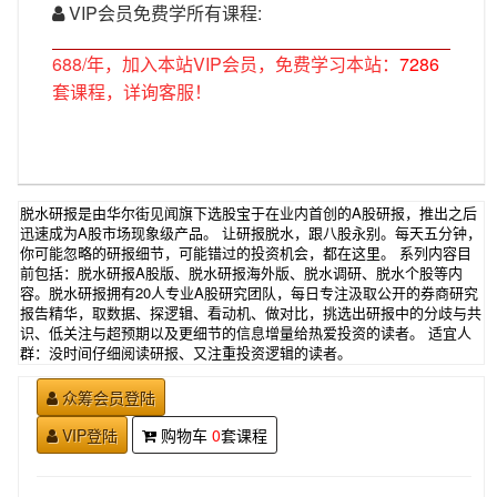
VIP会员免费学所有课程:
688/年，加入本站VIP会员，免费学习本站：
7286
套课程，详询客服！
脱水研报是由华尔街见闻旗下选股宝于在业内首创的A股研报，推出之后
迅速成为A股市场现象级产品。 让研报脱水，跟八股永别。每天五分钟，
你可能忽略的研报细节，可能错过的投资机会，都在这里。 系列内容目
前包括：脱水研报A股版、脱水研报海外版、脱水调研、脱水个股等内
容。脱水研报拥有20人专业A股研究团队，每日专注汲取公开的券商研究
报告精华，取数据、探逻辑、看动机、做对比，挑选出研报中的分歧与共
识、低关注与超预期以及更细节的信息增量给热爱投资的读者。 适宜人
群：没时间仔细阅读研报、又注重投资逻辑的读者。
众筹会员登陆
VIP登陆
购物车
0
套课程